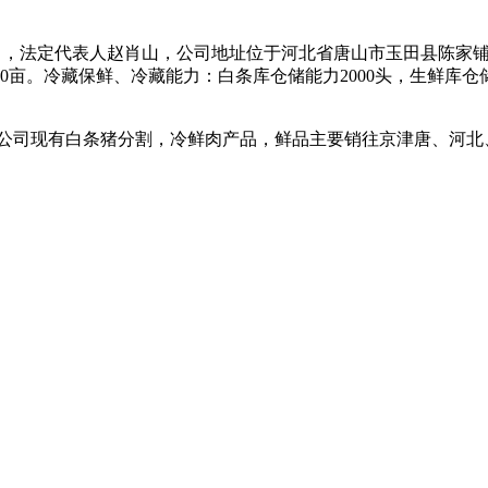
16日，法定代表人赵肖山，公司地址位于河北省唐山市玉田县陈家
亩。冷藏保鲜、冷藏能力：白条库仓储能力2000头，生鲜库仓储能
司现有白条猪分割，冷鲜肉产品，鲜品主要销往京津唐、河北