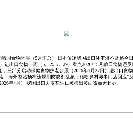
A从动我国食物环境（5月汇总） 日本传递我国出口冰淇淋不及格
）进出口食物一周（5。25-5。29）看点2026年5月输日食物
三部分启动保健食物护老步履（2026年5月27日）进出口食物一
：漳州整治杨梅违规用防腐剂乱象；稻喷鼻村涉事门店回应“反向抹
2026年4月） 我国出口去皮花生仁被检出黄曲霉毒素超标。