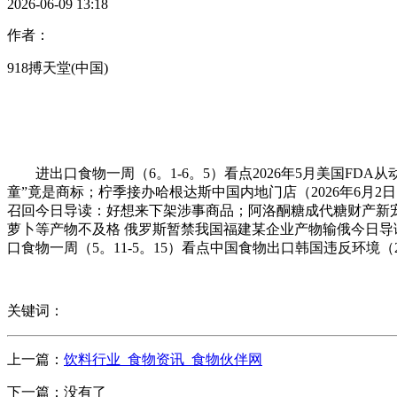
2026-06-09 13:18
作者：
918搏天堂(中国)
进出口食物一周（6。1-6。5）看点2026年5月美国FD
童”竟是商标；柠季接办哈根达斯中国内地门店（2026年6月2日
召回今日导读：好想来下架涉事商品；阿洛酮糖成代糖财产新宠；
萝卜等产物不及格 俄罗斯暂禁我国福建某企业产物输俄今日导读
口食物一周（5。11-5。15）看点中国食物出口韩国违反环境（
关键词：
上一篇：
饮料行业_食物资讯_食物伙伴网
下一篇：没有了