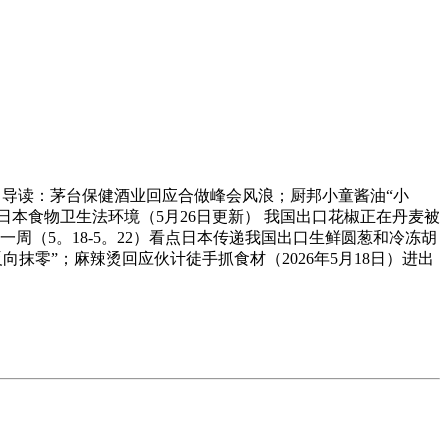
今日导读：茅台保健酒业回应合做峰会风浪；厨邦小童酱油“小
违反日本食物卫生法环境（5月26日更新） 我国出口花椒正在丹麦被
周（5。18-5。22）看点日本传递我国出口生鲜圆葱和冷冻胡
零”；麻辣烫回应伙计徒手抓食材（2026年5月18日）进出