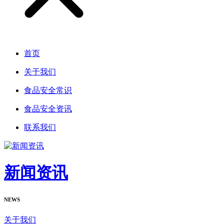
首页
关于我们
食品安全常识
食品安全资讯
联系我们
新闻资讯
NEWS
关于我们