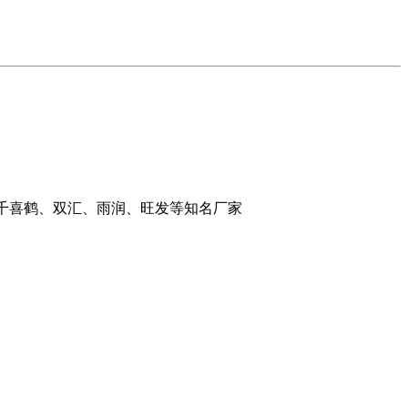
：千喜鹤、双汇、雨润、旺发等知名厂家