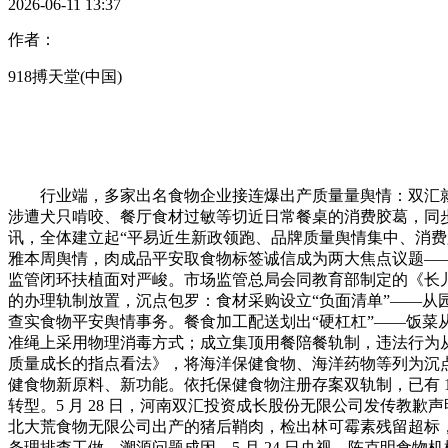
2026-06-11 13:37
作者：
918搏天堂(中国)
行业端，多家出名食物企业接连爆出产质量量舆情：双汇就猪
涉遭犬只啃咬、餐厅食材过敏等切近日常餐桌的消费胶葛，同步
讯，全体建立起“平易近生新政领跑、品牌质量舆情集中、消
雅本周舆情，肉成品平安取食物标签诚信成为两大焦点议题—
监管闭环扶植面对严峻。市场监管总局会同教育部制定的《长儿
的办理轨制放置，沉点包罗：食材采购设立“负面清单”——从
查实食物平安舆情事务。餐食加工配送划出“硬杠杠”——饭菜
准绳上采用物理消毒方式；成立集顶用餐陪餐轨制，违法行为从
质量成长的指点看法》，将海洋保健食物、海洋药物等列为沉
健食物新原料、新功能。依托保健食物注册存案双轨制，已有 
转型。5 月 28 日，河南双汇投资成长股份无限公司发传
北大荒食物无限公司出产的猪后鞘肉，检出林可霉素残留超标
条理排查工做，溯源问题成因。5 月 24 日央视，陈克明食物