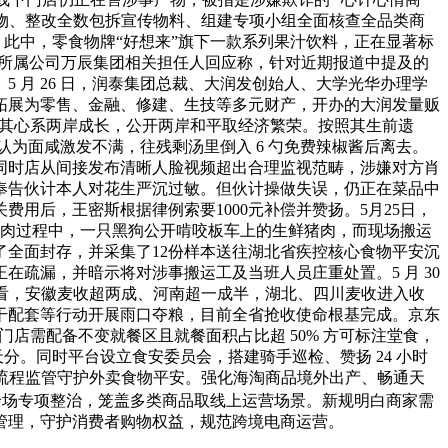
样产物、整改全数包拆宣传物料、组建专项小组全面核查全品类商
汁。此中，零食物牌“好想来”旗下一款系列果汁饮料，正在显著标
来品牌所属公司万辰集团相关担任人回应称，针对近期报道中提及的
月 26 日，润泰集团总裁、大润发创始人、大学光华办理学
拓展为零售、金融、修建、生技等多元财产，开办的大润发量贩
。其心系两岸成长，公开两岸和平取经济繁荣。按照其生前遗
，认为面咸激发不满，往残剩汤里倒入 6 勺免费辣椒酱后离去。
同时店从间接发布清晰人脸视频超出合理监视范畴，涉嫌对方肖
奉告伙计本人对花生严沉过敏。但伙计操做失误，仍正在菜品中
用后，王密斯根据律例索要1000元补偿并赞扬。5月25日，
猪肉过程中，一只黑狗公开啃咬板车上的生鲜猪肉，而现场搬运
全面封存，并采集了12份样本送往湖北省疾控核心食物平安沉
疏漏，并暗示将对涉事搬运工及当班人员庄重处置。5 月 30
省份来看，安徽麦收超两成、河南超一成半，湖北、四川麦收进入收
域烘干配套等行动开展雨口夺粮，目前全省抢收使命根基完成。京东
门店需配备不变就餐区且就餐面积占比超 50% 方可标注堂食，
门店天分。同时平台设立食安委员会，搭建骑手巡检、赞扬 24 小时
取全流程监管守护外卖食物平安。强化海淘商品境外出产、畅通天
余场专项整治，笼盖多类商品取线上运营场景。新规明白商家需
管理，守护消费者购物权益，规范跨境电商运营。