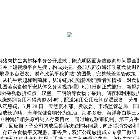
肉抗生素超标事务公开道歉，陈克明因面条虚假商标问题全面
冲上短视频平台热搜，构成共振。叠加八部分海洋功能食物财产
费胶葛多点迸发、财产政策平稳扩散”的图景，完整笼盖监管政策
—从抗生素超标到商标，从冷链办理缝隙到消费者知情权，对食
园落实食物平安从体义务监视办理》6月1日起正式施行。新规共
园外采购散拆糕点、汉堡、三明治等食物；采购、储存和利用散
从烧熟到食用不得跨越2小时，配送须用公用密闭保温设备，分
沉惩罚。5 月 28 日，天然资本部、发改委、市场监管总局、
点成长范畴。海洋保健食物分为鱼油、海参多糖、海洋卵白肽三
10 种海洋相关原料纳入存案目次，同时通过联审机制、第三方
教歉声明，回应旗下子公司肉成品兽药残留超标问题，向泛博消费者
，存正在食物平安现患。事务后，双汇公司敏捷成立专项工做组
机械挂面凭仗此商标搭配 “ 手擀 ” 相关宣传语消费者，商标失