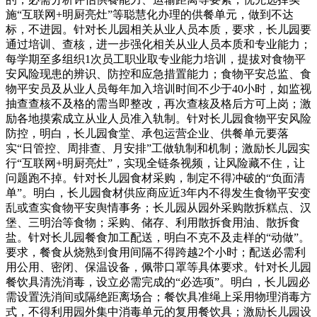
施“互联网+明厨亮灶”等聪慧化办理的供餐单元，做到不达
标，不进园。针对长儿园相关从业人员本质，要求，长儿园要
通过培训、查核，进一步强化相关从业人员本质和专业能力；
每学期至多组织1次员工职业取专业能力培训，提拔对食物平
安风险现患的辨识、防控和应急措置能力；食物平安总监、食
物平安员及从业人员每年加入培训时间不少于40小时，如监视
抽查查核不及格的需当即整改，再次查核及格后方可上岗；激
励各地摸索成立从业人员准入轨制。针对长儿园食物平安风险
防控，明白，长儿园食堂、承包运营企业、供餐单元要落
实“日管控、周排查、月安排”工做轨制和机制；激励长儿园实
行“互联网+明厨亮灶”，实现全链条视频，让风险藏不住，让
问题跑不掉。针对长儿园食材采购，制定不得冲破的“负面清
单”。明白，长儿园食材供应商应近3年内不得发生食物平安变
乱或查实食物平安舆情事务；长儿园从园外采购散拆糕点、汉
堡、三明治等食物；采购、储存、利用散拆食用油、散拆食
盐。针对长儿园餐食加工配送，明白不克不及走样的“动做”。
要求，餐食从烧熟到食用间隔不得跨越2个小时；配送必需利
用公用、密闭、保温设备，佩带口罩等具体要求。针对长儿园
餐饮具清洗消毒，设立必需完成的“必选项”。明白，长儿园必
需设置洗消间或隔绝距离场合；餐饮具准绳上采用物理消毒方
式，不得利用园外集中消毒单元的复用餐饮具；激励长儿园设