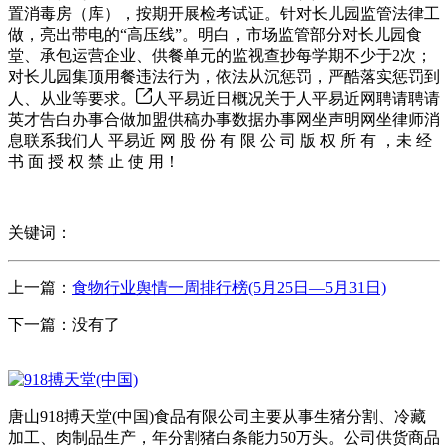
置消毒房（库），按期开展检考试证。针对长儿园监管法律工
做，亮出带电的“高压线”。明白，市场监管部分对长儿园食
堂、承包运营企业、供餐单元的监视查抄每学期不少于2次；
对长儿园集顶用餐违法行为，依法从沉惩罚，严酷落实惩罚到
人、从业等要求。
人平易近日概况关于人平易近网聘请聘请
英才告白办事合做加盟供稿办事数据办事网坐声明网坐律师消
息联系我们人 平易近 网 股 份 有 限 公 司 版 权 所 有 ，未 经
书 面 授 权 禁 止 使 用！
关键词：
上一篇：
食物行业舆情一周排行榜(5月25日—5月31日)
下一篇：没有了
唐山918搏天堂(中国)食品有限公司主要从事生猪分割、冷藏
加工、肉制品生产，年分割猪白条能力50万头。公司供货商品