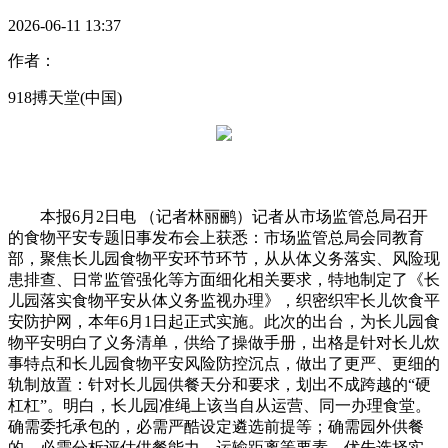
2026-06-11 13:37
作者：
918搏天堂(中国)
本报6月2日电 （记者林丽鹂）记者从市场监管总局召开
的食物平安专题旧事发布会上获悉：市场监管总局会同教育
部，聚焦长儿园食物平安环节环节，从从体义务落实、风险现
患排查、日常监管强化等方面细化相关要求，特地制定了《长
儿园落实食物平安从体义务监视办理》，织密织牢长儿饮食平
安防护网，本年6月1日起正式实施。此次的出台，为长儿园食
物平安明白了义务清单，供给了操做手册，出格是针对长儿炊
事特点和长儿园食物平安风险防控沉点，做出了更严、更细的
轨制放置：针对长儿园供餐天分和要求，划出不成跨越的“硬
杠杠”。明白，长儿园准绳上该当自从运营、同一办理食堂。
确需委托承包的，必需严酷设定遴选前提等；确需园外供餐
的，必需分析评估供餐能力、运输距离等要素，优先选择实